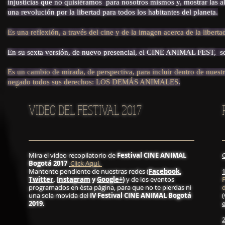
injusticias que no quisiéramos para nosotros mismos y, mostrar las a
una revolución por la libertad para todos los habitantes del planeta.
Es una reflexión, a través del cine y de la imagen acerca de la libertad,
En su sexta versión, de nuevo presencial, el CINE ANIMAL FEST, se 
Es un cambio de mirada, de perspectiva, para incluir dentro de nuestr
negado todos sus derechos: LOS DEMÁS ANIMALES
.​
VIDEO DEL FESTIVAL 2017
Mira el video recopilatorio de
Festival CINE ANIMAL
Bogotá 2017
Click Aquí.
Mantente pendiente de nuestras redes (
Facebook
,
Twitter
,
Instagram
y
Google+
)
y de los eventos
P
programados en ésta página, para que no te pierdas ni
una sola movida del
IV Festival CINE ANIMAL Bogotá
(
2019.