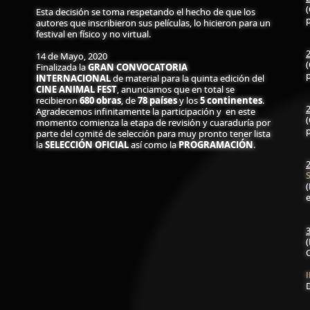
(
Esta decisión se toma respetando el hecho de que los
p
autores que inscribieron sus películas, lo hicieron para un
festival en físico y no virtual.
14 de Mayo, 2020
(
Finalizada la
GRAN CONVOCATORIA
p
INTERNACIONAL
de material para la quinta edición del
CINE ANIMAL FEST
, anunciamos que en total se
recibieron
680 obras
, de
78 países
y los
5 continentes
.
Agradecemos infinitamente la participación y en este
(
momento comienza la etapa de revisión y cuaraduría por
p
parte del comité de selección para muy pronto tener lista
la
SELECCIÓN OFICIAL
así como la
PROGRAMACIÓN
.
(
(