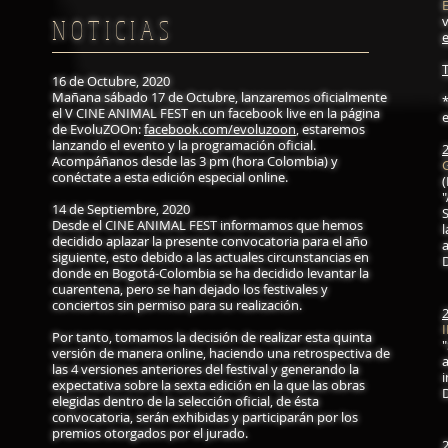
v
N O T I C I A S
16 de Octubre, 2020
Mañana sábado 17 de Octubre, lanzaremos oficialmente
el V CINE ANIMAL FEST en un facebook live en la página
e
de EvoluZOOn:
facebook.com/evoluzoon
, estaremos
lanzando el evento y la programación oficial.
Acompáñanos desde las 3 pm (hora Colombia) y
conéctate a esta edición especial online.
"
14 de Septiembre, 2020
Desde el CINE ANIMAL FEST informamos que hemos
l
decidido aplazar la presente convocatoria para el año
siguiente, esto debido a las actuales circunstancias en
donde en Bogotá-Colombia se ha decidido levantar la
cuarentena, pero se han dejado los festivales y
conciertos sin permiso para su realización.
I
Por tanto, tomamos la decisión de realizar esta quinta
versión de manera online, haciendo una retrospectiva de
las 4 versiones anteriores del festival y generando la
expectativa sobre la sexta edición en la que las obras
elegidas dentro de la selección oficial, de ésta
convocatoria, serán exhibidas y participarán por los
premios otorgados por el jurado.